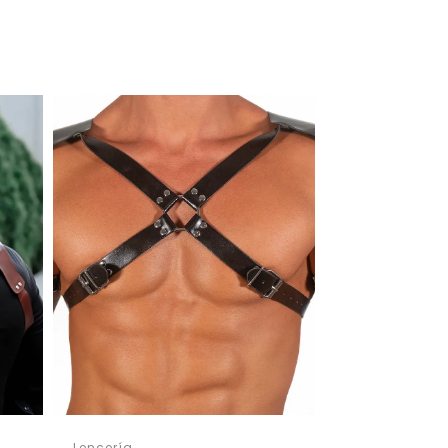
s
Lencería