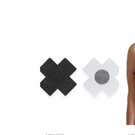
Lencería
Len