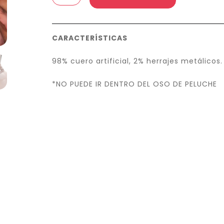
collar
y
muñequeras
CARACTERÍSTICAS
color
negro.
98% cuero artificial, 2% herrajes metálicos.
cantidad
*NO PUEDE IR DENTRO DEL OSO DE PELUCHE