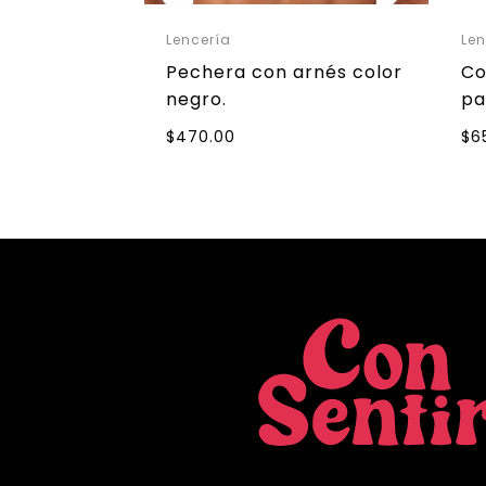
Lencería
Len
Pechera con arnés color
Co
negro.
pa
$
470.00
$
6