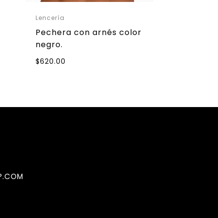
Lencería
Pechera con arnés color
negro.
$
620.00
P.COM