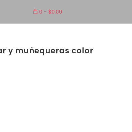
0
-
$
0.00
lar y muñequeras color