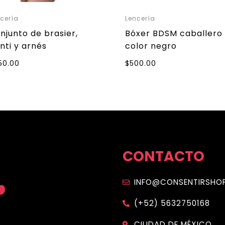
cería
Lencería
njunto de brasier,
Bóxer BDSM caballero
nti y arnés
color negro
50.00
$
500.00
CONTACTO
INFO@CONSENTIRSHO
(+52) 5632750168
CIUDAD DE MÉXICO