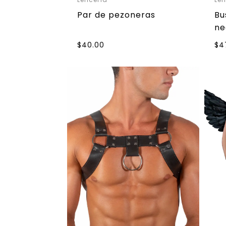
Par de pezoneras
Bu
ne
$
40.00
$
4