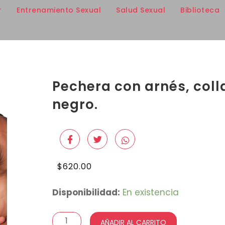
r
Entrenamiento Sexual
Salud Sexual
Biblioteca
Pechera con arnés, col
negro.
$
620.00
Pechera
Disponibilidad:
En existencia
con
arnés,
AÑADIR AL CARRITO