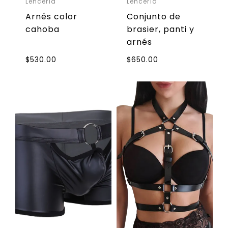
Lencería
Lencería
Arnés color
Conjunto de
cahoba
brasier, panti y
arnés
$
530.00
$
650.00