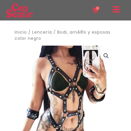
Ir
0
al
contenido
Inicio
/
Lencería
/ Bodi, arnÃ©s y esposas
color negro