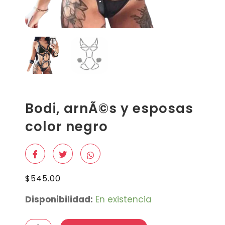
Bodi, arnÃ©s y esposas
color negro
$
545.00
Bodi,
Disponibilidad:
En existencia
arnÃ©s
y