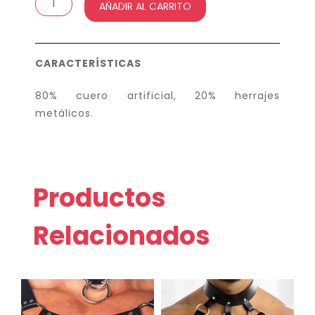
AÑADIR AL CARRITO
esposas
color
negro
CARACTERÍSTICAS
cantidad
80% cuero artificial, 20% herrajes
metálicos.
Productos
Relacionados